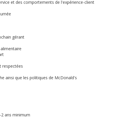
ervice et des comportements de l'expérience-client
journée
ochain gérant
e alimentaire
rt
t respectées
uche ainsi que les politiques de McDonald's
 1-2 ans minimum