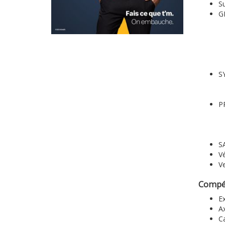
Su
G
S
P
S
Vé
Ve
Compét
E
Ax
C