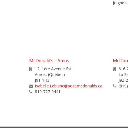
Joignez-
McDonald's - Amos
McDonal
12, 1ère Avenue Est
616 
Amos
,
(Québec)
La S
J9T 1H3
J9Z 
Isabelle.Leblanc@post.mcdonalds.ca
(819
819-727-9441