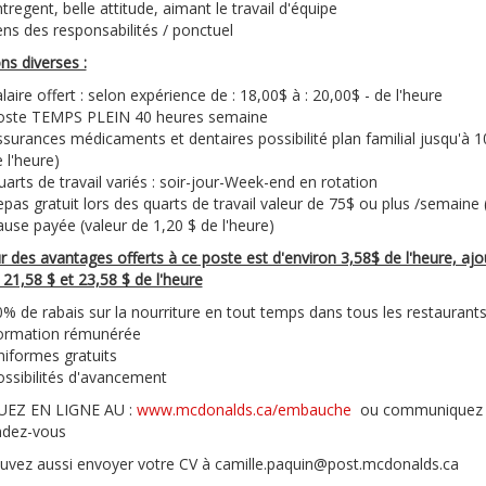
tregent, belle attitude, aimant le travail d'équipe
ns des responsabilités / ponctuel
ns diverses :
laire offert : selon expérience de : 18,00$ à : 20,00$ - de l'heure
oste TEMPS PLEIN 40 heures semaine
surances médicaments et dentaires possibilité plan familial jusqu'à 
 l'heure)
arts de travail variés : soir-jour-Week-end en rotation
pas gratuit lors des quarts de travail valeur de 75$ ou plus /semaine 
use payée (valeur de 1,20 $ de l'heure)
r des avantages offerts à ce poste est d'environ 3,58$ de l'heure, ajou
21,58 $ et 23,58 $ de l'heure
% de rabais sur la nourriture en tout temps dans tous les restaura
ormation rémunérée
iformes gratuits
ssibilités d'avancement
UEZ EN LIGNE AU :
www.mcdonalds.ca/embauche
ou communiquez a
ndez-vous
uvez aussi envoyer votre CV à camille.paquin@post.mcdonalds.ca