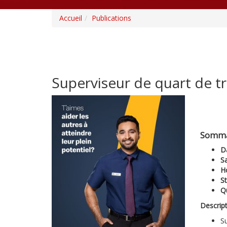
Accueil
Publications
Superviseur de quart de tr
Somma
D
Sa
Ho
St
Qu
Descrip
Su