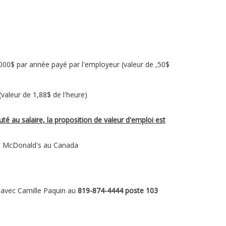
1000$ par année payé par l'employeur (valeur de ,50$
(valeur de 1,88$ de l'heure)
té au salaire, la proposition de valeur d'emploi est
nts McDonald's au Canada
vec Camille Paquin au
819-874-4444 poste 103