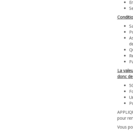
En
Se
Conditio
Sa
P
As
de
Qu
Re
Pa
La valeu
donc de 
50
F
Un
Po
APPLIQ
pour re
Vous po