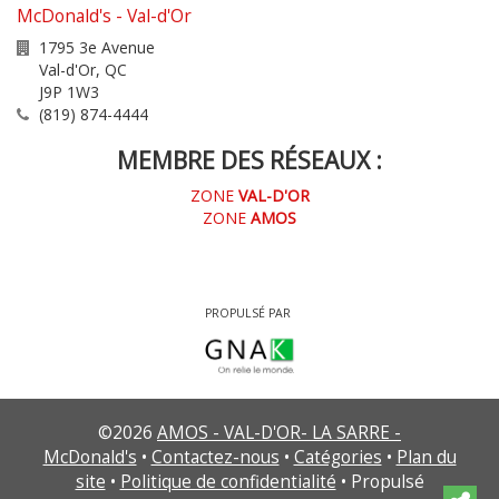
McDonald's - Val-d'Or
1795 3e Avenue
Val-d'Or
,
QC
J9P 1W3
(819) 874-4444
MEMBRE DES RÉSEAUX :
ZONE
VAL-D'OR
ZONE
AMOS
PROPULSÉ PAR
©
2026
AMOS - VAL-D'OR- LA SARRE -
McDonald's
•
Contactez-nous
•
Catégories
•
Plan du
site
•
Politique de confidentialité
• Propulsé